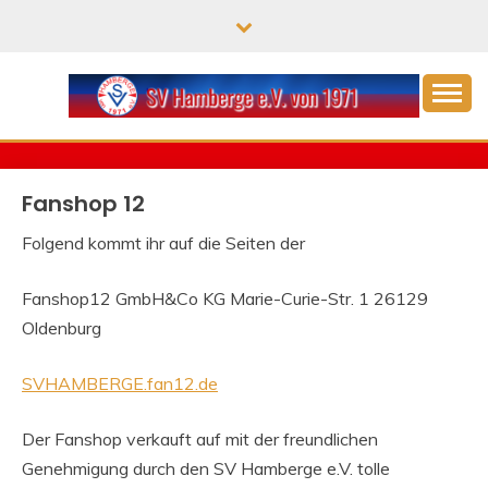
Skip
to
content
von 1971 e.V.
SPORTVEREIN
HAMBERGE
Fanshop 12
Folgend kommt ihr auf die Seiten der
Fanshop12 GmbH&Co KG Marie-Curie-Str. 1 26129
Oldenburg
SVHAMBERGE.fan12.de
Der Fanshop verkauft auf mit der freundlichen
Genehmigung durch den SV Hamberge e.V. tolle